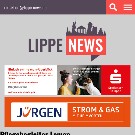
redaktion@lippe-news.de
Pflegebegleiter Lemgo