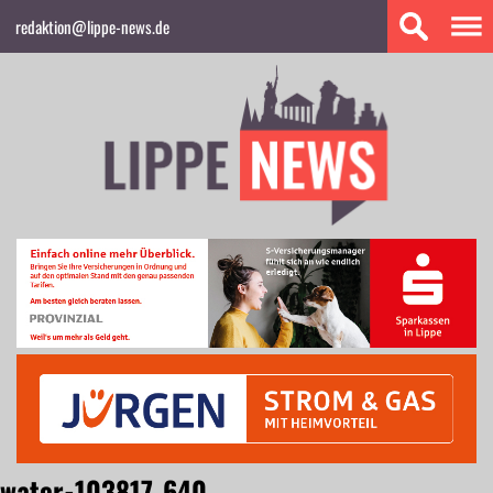
redaktion@lippe-news.de
water-103817_640