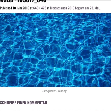
Published
18. Mai 2016
at
640 × 425
in
Freibadsaison 2016 beginnt am 23. Mai
.
Bildquelle: Pixabay
SCHREIBE EINEN KOMMENTAR