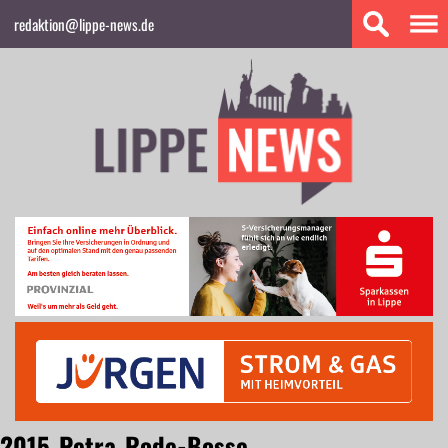
redaktion@lippe-news.de
2015_Petra_Rode-Bosse