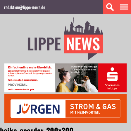
redaktion@lippe-news.de
heike_goerder_200x300