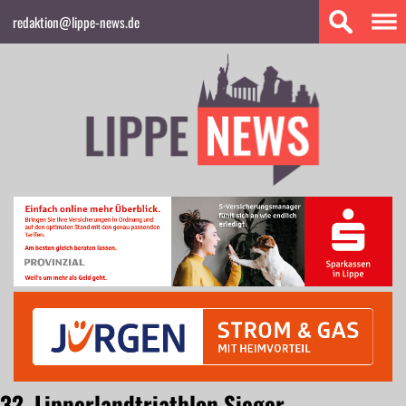
redaktion@lippe-news.de
32. Lipperlandtriathlon Sieger