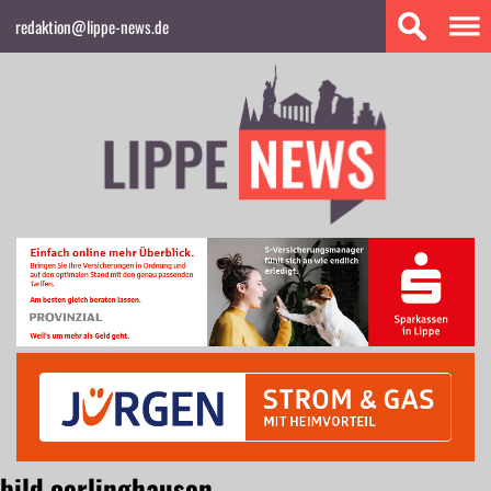
redaktion@lippe-news.de
bild oerlinghausen