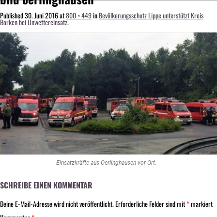
Published
30. Juni 2016
at
800 × 449
in
Bevölkerungsschutz Lippe unterstützt Kreis
Borken bei Unwettereinsatz
.
Einsatzkräfte aus Oerlinghausen vor Ort.
SCHREIBE EINEN KOMMENTAR
Deine E-Mail-Adresse wird nicht veröffentlicht.
Erforderliche Felder sind mit
*
markiert