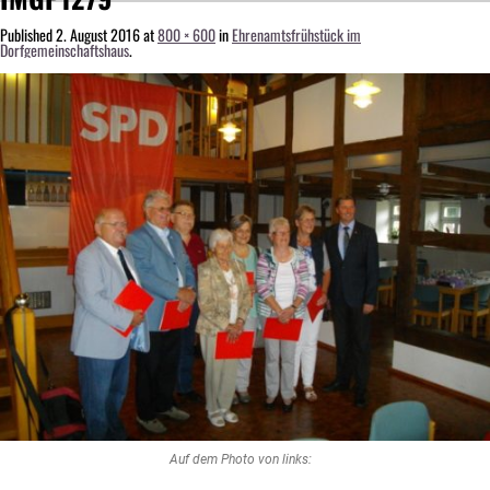
Published
2. August 2016
at
800 × 600
in
Ehrenamtsfrühstück im
Dorfgemeinschaftshaus
.
Auf dem Photo von links: