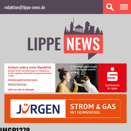
redaktion@lippe-news.de
IMGP1279