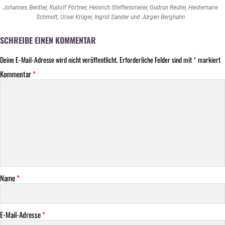
Johannes Bentler, Rudolf Pörtner, Heinrich Steffensmeier, Gudrun Reuter, Heidemarie
Schmidt, Ursel Krüger, Ingrid Sander und Jürgen Berghahn
SCHREIBE EINEN KOMMENTAR
Deine E-Mail-Adresse wird nicht veröffentlicht.
Erforderliche Felder sind mit
*
markiert
Kommentar
*
Name
*
E-Mail-Adresse
*