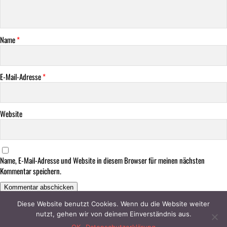
Name
*
E-Mail-Adresse
*
Website
Name, E-Mail-Adresse und Website in diesem Browser für meinen nächsten
Kommentar speichern.
This site uses Akismet to reduce spam.
Learn how your comment data is processed.
Diese Website benutzt Cookies. Wenn du die Website weiter
nutzt, gehen wir von deinem Einverständnis aus.
Kontakt
|
Impressum
|
Datenschutz
© 2023 Lippe News / designed and developed by
Stratoflights