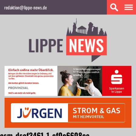
redaktion@lippe-news.de
csm_dscf3461_1_ef0c6608ee