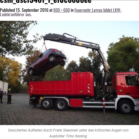
Published
15. September 2016
at
800 × 600
in
Feuerwehr Lemgo bildet LKW-
Ladekranführer aus
.
Gesichertes Aufladen durch Frank Slawinski unter den kritischen Augen von
Ausbilder Timo Kesting