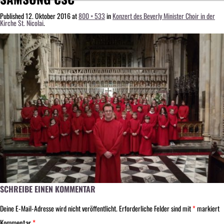
Published
12. Oktober 2016
at
800 × 533
in
Konzert des Beverly Minister Choir in der
Kirche St. Nicolai
.
SCHREIBE EINEN KOMMENTAR
Deine E-Mail-Adresse wird nicht veröffentlicht.
Erforderliche Felder sind mit
*
markiert
Kommentar
*