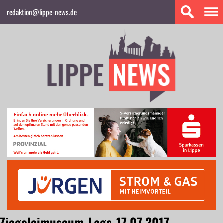
redaktion@lippe-news.de
Ziegeleimuseum_Lage_17.07.2017