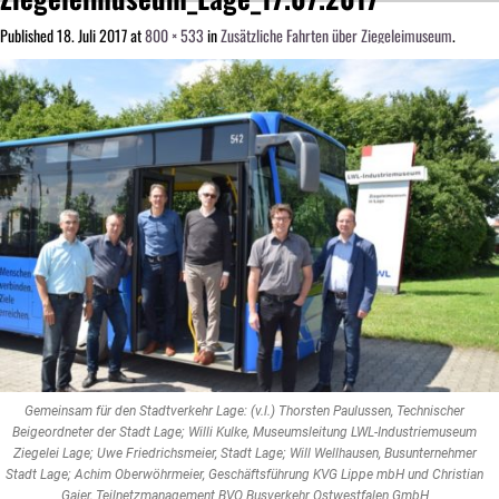
Published
18. Juli 2017
at
800 × 533
in
Zusätzliche Fahrten über Ziegeleimuseum
.
Gemeinsam für den Stadtverkehr Lage: (v.l.) Thorsten Paulussen, Technischer
Beigeordneter der Stadt Lage; Willi Kulke, Museumsleitung LWL-Industriemuseum
Ziegelei Lage; Uwe Friedrichsmeier, Stadt Lage; Will Wellhausen, Busunternehmer
Stadt Lage; Achim Oberwöhrmeier, Geschäftsführung KVG Lippe mbH und Christian
Gaier, Teilnetzmanagement BVO Busverkehr Ostwestfalen GmbH