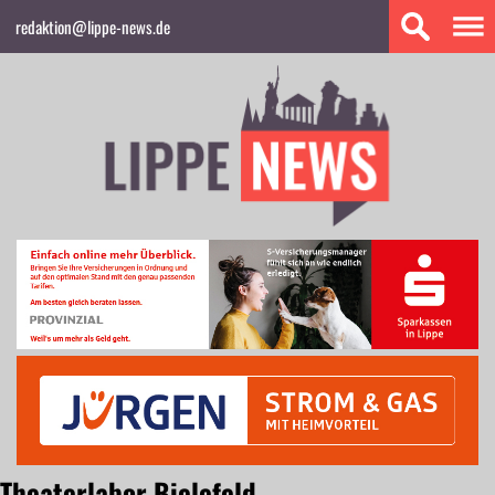
redaktion@lippe-news.de
Theaterlabor Bielefeld