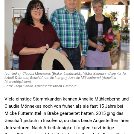
(von links): Claudia Mönnekes (Braker Landmarkt); Viktor Banmann (Agentur für
Arbeit Detmold, Geschäftsstelle Lemgo); Annelie Mühlenbernd (Annelies
Blumentöpfchen)
Foto: Tanja Liebke, Agentur für Arbeit Detmold
Viele einstige Stammkunden kennen Annelie Mühlenbernd und
Claudia Mönnekes noch von früher, als sie fast 15 Jahre bei
Micke Futtermittel in Brake gearbeitet hatten. 2015 ging das
Geschäft jedoch in Insolvenz, so dass beide Angestellten ihren
Job verloren. Nach Arbeitslosigkeit folgten kurzfristige