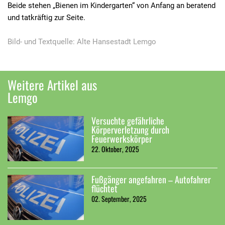
Beide stehen „Bienen im Kindergarten“ von Anfang an beratend
und tatkräftig zur Seite.
Bild- und Textquelle: Alte Hansestadt Lemgo
Weitere Artikel aus
Lemgo
Versuchte gefährliche
Körperverletzung durch
Feuerwerkskörper
22. Oktober, 2025
Fußgänger angefahren – Autofahrer
flüchtet
02. September, 2025