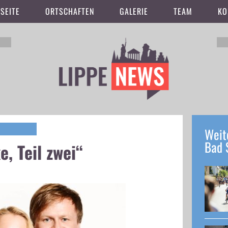
SEITE
ORTSCHAFTEN
GALERIE
TEAM
KO
Weit
Bad 
, Teil zwei“
7