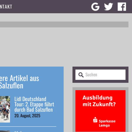
NTAKT
ere Artikel aus
Salzuflen
Lidl Deutschland
Tour: 2. Etappe führt
durch Bad Salzuflen
20. August, 2025