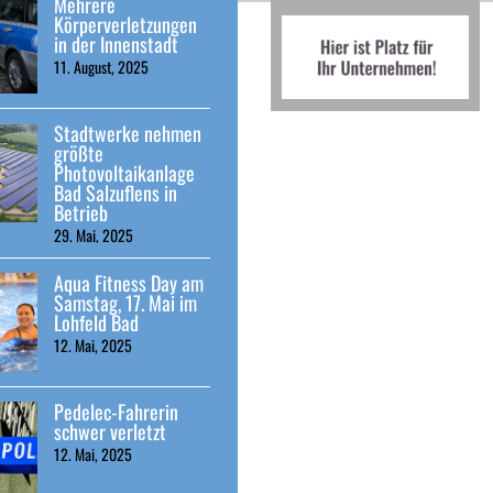
Mehrere
Körperverletzungen
in der Innenstadt
11. August, 2025
Stadtwerke nehmen
größte
Photovoltaikanlage
Bad Salzuflens in
Betrieb
29. Mai, 2025
Aqua Fitness Day am
Samstag, 17. Mai im
Lohfeld Bad
12. Mai, 2025
Pedelec-Fahrerin
schwer verletzt
12. Mai, 2025