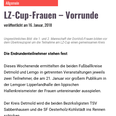
Allgemein
LZ-Cup-Frauen – Vorrunde
veröffentlicht am 16. Januar, 2018
Ungewöhnliches Bild: die 1. und 2. Mannschaft der DonVoß-Frauen bilden vor
dem Überkreuzspiel um die Teilnahme am LZ-Cup einen gemeinsamen Kreis
Die Endrundenteilnehmer stehen fest
Dieses Wochenende ermittelten die beiden Fußballkreise
Detmold und Lemgo in getrennten Veranstaltungen jeweils
zwei Teilnehmer, die am 21. Januar vor großem Publikum in
der Lemgoer Lipperlandhalle den lippischen
Hallenkreismeister der Frauen untereinander ausspielen.
Der Kreis Detmold wird die beiden Bezirksligisten TSV
Sabbenhausen und die SF Oesterholz-Kohlstädt ins Rennen
schicken.