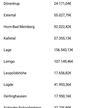
Dörentrup
24.171,04€
Extertal
55.027,79€
Horn-Bad Meinberg
92.022,42€
Kalletal
57.355,13€
Lage
156.543,13€
Lemgo
107.149,46€
Leopoldshöhe
17.656,82€
Lügde
41.993,36€
Oerlinghausen
17.950,16€
Schieder-Schwalenberg
32.736,80€