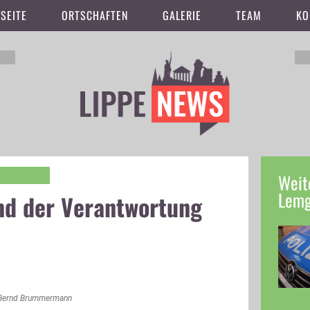
SEITE
ORTSCHAFTEN
GALERIE
TEAM
KO
Weit
Lem
nd der Verantwortung
nd Bernd Brummermann