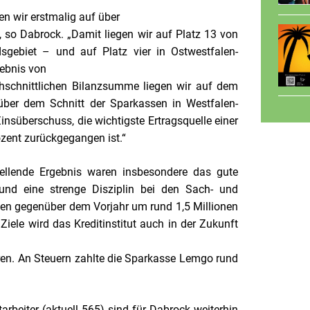
n wir erstmalig auf über
“, so Dabrock. „Damit liegen wir auf Platz 13 von
gebiet – und auf Platz vier in Ostwestfalen-
gebnis von
chschnittlichen Bilanzsumme liegen wir auf dem
über dem Schnitt der Sparkassen in Westfalen-
insüberschuss, die wichtigste Ertragsquelle einer
zent zurückgegangen ist.“
tellende Ergebnis waren insbesondere das gute
und eine strenge Disziplin bei den Sach- und
ten gegenüber dem Vorjahr um rund 1,5 Millionen
Ziele wird das Kreditinstitut auch in der Zukunft
eren. An Steuern zahlte die Sparkasse Lemgo rund
arbeiter (aktuell 565) sind für Dabrock weiterhin