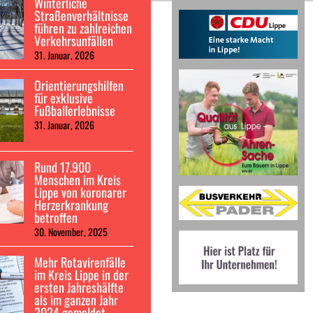
Winterliche
Straßenverhältnisse
führen zu zahlreichen
Verkehrsunfällen
31. Januar, 2026
Orientierungshilfen
für exklusive
Fußballerlebnisse
31. Januar, 2026
Rund 17.900
Menschen im Kreis
Lippe von koronarer
Herzerkrankung
betroffen
30. November, 2025
Mehr Rotavirenfälle
im Kreis Lippe in der
ersten Jahreshälfte
als im ganzen Jahr
2024 gemeldet