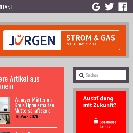
NTAKT
ere Artikel aus
emein
Weniger Mütter im
Kreis Lippe erhalten
Mutterschaftsgeld
06. März, 2026