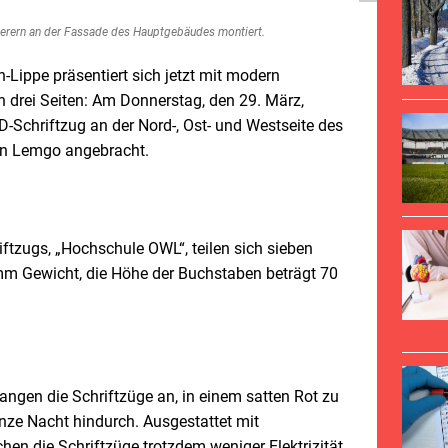
terern an der Fassade des Hauptgebäudes montiert.
-Lippe präsentiert sich jetzt mit modern
on drei Seiten: Am Donnerstag, den 29. März,
D-Schriftzug an der Nord-, Ost- und Westseite des
n Lemgo angebracht.
iftzugs, „Hochschule OWL“, teilen sich sieben
mm Gewicht, die Höhe der Buchstaben beträgt 70
gen die Schriftzüge an, in einem satten Rot zu
anze Nacht hindurch. Ausgestattet mit
en die Schriftzüge trotzdem weniger Elektrizität