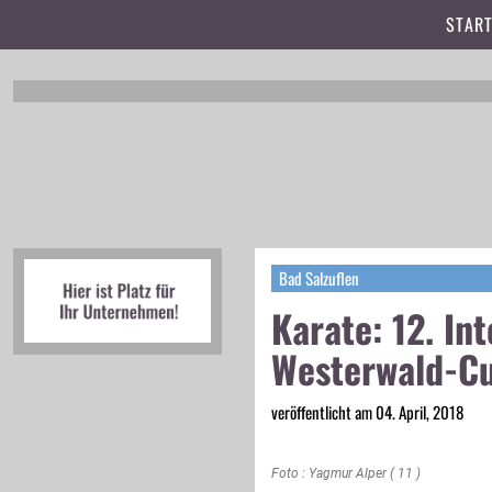
t
START
Bad Salzuflen
Karate: 12. In
Westerwald-C
veröffentlicht am 04. April, 2018
Foto : Yagmur Alper ( 11 )