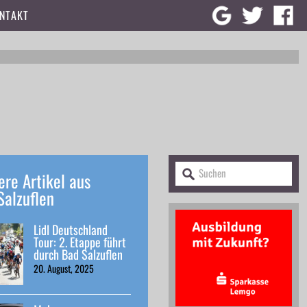
NTAKT
ere Artikel aus
Salzuflen
Lidl Deutschland
Tour: 2. Etappe führt
durch Bad Salzuflen
20. August, 2025