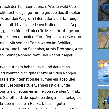
rbach der 12. Internationale Westerwald-Cup
achte sich die junge Turniergruppe des Shotokan-
. V. auf den Weg, um internationale Erfahrungen
ier mit 11 verschiedenen Nationen, u. a. Nepal,
., galt es für die Trainer/in Meike Drexhage und
linge internationalen Kämpfern auszusetzen, um
eln. Mit von der Partie waren im Schüler-,
h Amy und Luna Schnober, Armin Drexhage, Aras
edes Penner, Romera Naffi und Yagmur Alper.
Nerven auf dem hohen Level und der ersten
und konnten sich gute Plätze auf den Rängen
as erste internationale Turnier ein absoluter
uppe. Besonders zu erwähnen ist die junge
konnte sich sogar einen hervorragenden 3. Platz
us Schottland, der späteren Siegerin, unterlag sie
 knapp mit einem Punkt. Die sehr guten