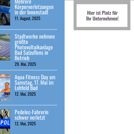
Mehrere
Körperverletzungen
in der Innenstadt
11. August, 2025
Stadtwerke nehmen
größte
Photovoltaikanlage
Bad Salzuflens in
Betrieb
29. Mai, 2025
Aqua Fitness Day am
Samstag, 17. Mai im
Lohfeld Bad
12. Mai, 2025
Pedelec-Fahrerin
schwer verletzt
12. Mai, 2025