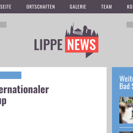
SEITE
ORTSCHAFTEN
GALERIE
TEAM
KO
Weit
Bad 
ternationaler
up