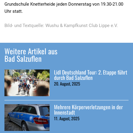
Grundschule Knetterheide jeden Donnerstag von 19.30-21.00
Uhr statt.
Bild- und Textquelle: Wushu & Kampfkunst Club Lippe e.V.
Weitere Artikel aus
Bad Salzuflen
Lidl Deutschland Tour: 2. Etappe führt
durch Bad Salzuflen
20. August, 2025
Mehrere Körperverletzungen in der
Innenstadt
11. August, 2025