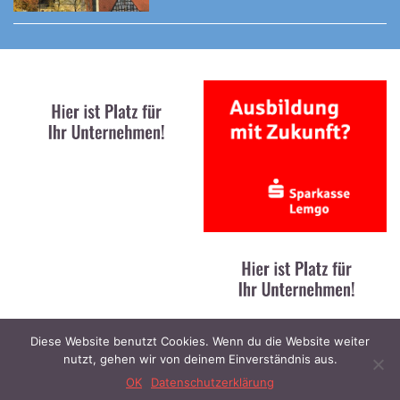
Diese Website benutzt Cookies. Wenn du die Website weiter
nutzt, gehen wir von deinem Einverständnis aus.
Kontakt
|
Impressum
|
Datenschutz
© 2023 Lippe News / designed and developed by
Stratoflights
OK
Datenschutzerklärung