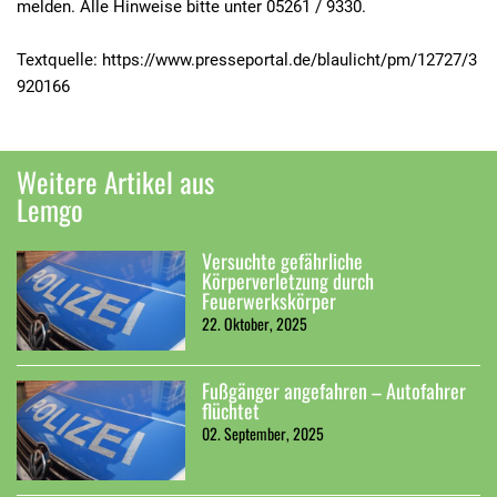
melden. Alle Hinweise bitte unter 05261 / 9330.
Textquelle: https://www.presseportal.de/blaulicht/pm/12727/3
920166
Weitere Artikel aus
Lemgo
Versuchte gefährliche
Körperverletzung durch
Feuerwerkskörper
22. Oktober, 2025
Fußgänger angefahren – Autofahrer
flüchtet
02. September, 2025