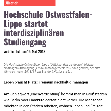
Allgemein
Hochschule Ostwestfalen-
Lippe startet
interdisziplinären
Studiengang
veröffentlicht am 15. Mai, 2018
Die Hochschule Ostwestfalen-Lippe (OWL) hat den bundesweit bislang
einmaligen Studiengang „Freiraummanagement“ ins Leben gerufen, der zum
Wintersemester 2018/19 am Standort Höxter startet.
Leben braucht Platz: Freiraum nachhaltig managen
Am Schlagwort „Nachverdichtung“ kommt man in Großstädten
wie Berlin oder Hamburg derzeit nicht vorbei. Die Menschen
möchten in den Städten arbeiten, wohnen, leben und Freizeit