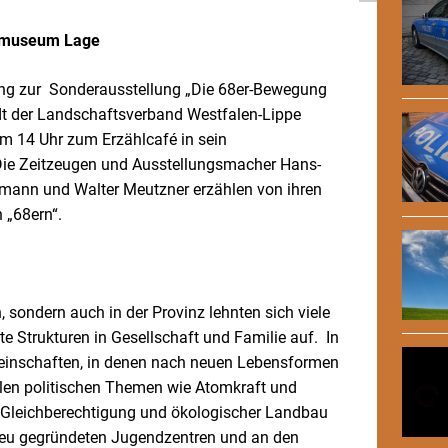
eimuseum Lage
ung zur Sonderausstellung „Die 68er-Bewegung
lädt der Landschaftsverband Westfalen-Lippe
m 14 Uhr zum Erzählcafé in sein
ie Zeitzeugen und Ausstellungsmacher Hans-
mann und Walter Meutzner erzählen von ihren
n „68ern“.
, sondern auch in der Provinz lehnten sich viele
e Strukturen in Gesellschaft und Familie auf. In
inschaften, in denen nach neuen Lebensformen
len politischen Themen wie Atomkraft und
h Gleichberechtigung und ökologischer Landbau
 neu gegründeten Jugendzentren und an den