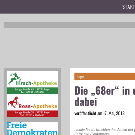
t
START
Lage
Die „68er“ in 
dabei
veröffentlicht am 17. Mai, 2018
Lokale Bands brachten den Sound der g
Foto: LWL/Holtappels