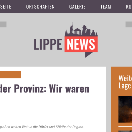
SEITE
ORTSCHAFTEN
GALERIE
TEAM
KO
Weit
Lage
der Provinz: Wir waren
roßen weiten Welt in die Dörfer und Städte der Region.