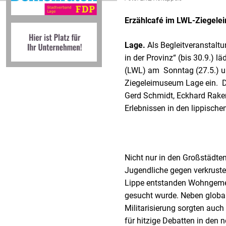
Erzählcafé im LWL-Ziegel
Lage.
Als Begleitveranstalt
in der Provinz“ (bis 30.9.) 
(LWL) am Sonntag (27.5.) u
Ziegeleimuseum Lage ein. D
Gerd Schmidt, Eckhard Rake
Erlebnissen in den lippische
Nicht nur in den Großstädten
Jugendliche gegen verkrustet
Lippe entstanden Wohngeme
gesucht wurde. Neben globa
Militarisierung sorgten auc
für hitzige Debatten in den