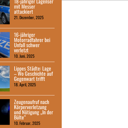
18-jähriger Lagenser
mit Messer
attackiert
21. Dezember, 2025
16-jähriger
Motorradfahrer bei
Unfall schwer
verletzt
10. Juni, 2025
Lippes Städte: Lage
– Wo Geschichte auf
Gegenwart trifft
18. April, 2025
Zeugenaufruf nach
Körperverletzung
und Nötigung „In der
Bülte“
10. Februar, 2025