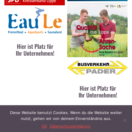
Diese Website benutzt Cookies. Wenn du die Website weiter
nutzt, gehen wir von deinem Einverständnis aus.
Kontakt
|
Impressum
|
Datenschutz
© 2023 Lippe News / designed and developed by
Stratoflights
OK
Datenschutzerklärung