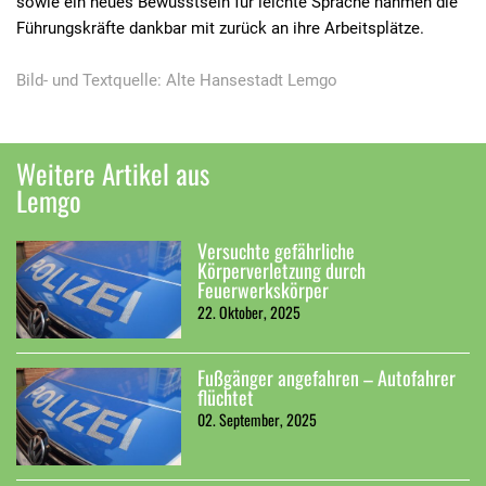
sowie ein neues Bewusstsein für leichte Sprache nahmen die
Führungskräfte dankbar mit zurück an ihre Arbeitsplätze.
Bild- und Textquelle: Alte Hansestadt Lemgo
Weitere Artikel aus
Lemgo
Versuchte gefährliche
Körperverletzung durch
Feuerwerkskörper
22. Oktober, 2025
Fußgänger angefahren – Autofahrer
flüchtet
02. September, 2025