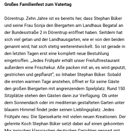
Großes Familienfest zum Vatertag
Dörentrup. Zehn Jahre ist es bereits her, dass Stephan Büker
und seine Frau Sonja den Biergarten am Landhaus Begatal an
der Bundesstraße 2 in Dörentrup eröffnet haben. Seitdem hat
sich viel getan und der Landhausgarten, wie er von den beiden
genannt wird, hat sich stetig weiterentwickelt. So ist gerade in
den letzten Tagen erst eine komplett neue Bestuhlung
eingetroffen. „Jedes Frühjahr erhält unser Freiluftrestaurant
außerdem eine Frischekur. Alle packen mit an, es wird geputzt,
gestrichen und gepflanzt“, so Inhaber Stephan Büker. Sobald
die ersten warmen Tage anstehen, öffnet er für seine Gäste
den großen Biergarten mit angrenzendem Spielplatz. Rund 150
Sitzplätze stehen den Gästen dann zur Verfügung. Ob unter
dem Sonnendach oder im mediterran gestalteten Garten unter
blauem Himmel findet jeder seinen Lieblingsplatz. Jedes
Frühjahr neu: Die Speisekarte mit vielen neuen Kreationen. Der
gelernte Koch Stephan Büker setzt dabei auf einen gekonnten
Mix zwischen klassischen deutschen Gerichten gepaart mit