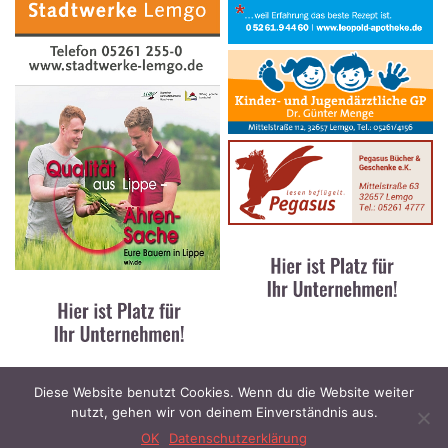
Diese Website benutzt Cookies. Wenn du die Website weiter
nutzt, gehen wir von deinem Einverständnis aus.
Kontakt
|
Impressum
|
Datenschutz
© 2023 Lippe News / designed and developed by
Stratoflights
OK
Datenschutzerklärung