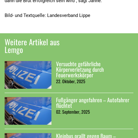
dann die Brut erfolgreich sein wird“, sagt Jähne.
Bild- und Textquelle: Landesverband Lippe
Weitere Artikel aus
Lemgo
Versuchte gefährliche
Körperverletzung durch
Feuerwerkskörper
22. Oktober, 2025
Fußgänger angefahren – Autofahrer
flüchtet
02. September, 2025
Kleinbus prallt gegen Baum –