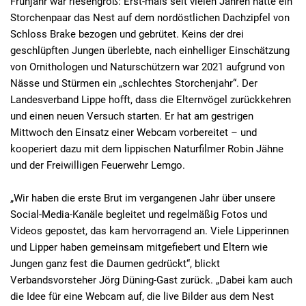
Frühjahr war riesengroß: Erst-mals seit vielen Jahren hatte ein
Storchenpaar das Nest auf dem nordöstlichen Dachzipfel von
Schloss Brake bezogen und gebrütet. Keins der drei
geschlüpften Jungen überlebte, nach einhelliger Einschätzung
von Ornithologen und Naturschützern war 2021 aufgrund von
Nässe und Stürmen ein „schlechtes Storchenjahr“. Der
Landesverband Lippe hofft, dass die Elternvögel zurückkehren
und einen neuen Versuch starten. Er hat am gestrigen
Mittwoch den Einsatz einer Webcam vorbereitet – und
kooperiert dazu mit dem lippischen Naturfilmer Robin Jähne
und der Freiwilligen Feuerwehr Lemgo.
„Wir haben die erste Brut im vergangenen Jahr über unsere
Social-Media-Kanäle begleitet und regelmäßig Fotos und
Videos gepostet, das kam hervorragend an. Viele Lipperinnen
und Lipper haben gemeinsam mitgefiebert und Eltern wie
Jungen ganz fest die Daumen gedrückt“, blickt
Verbandsvorsteher Jörg Düning-Gast zurück. „Dabei kam auch
die Idee für eine Webcam auf, die live Bilder aus dem Nest