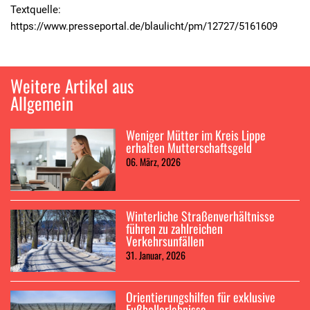
Textquelle:
https://www.presseportal.de/blaulicht/pm/12727/5161609
Weitere Artikel aus
Allgemein
Weniger Mütter im Kreis Lippe
erhalten Mutterschaftsgeld
06. März, 2026
Winterliche Straßenverhältnisse
führen zu zahlreichen
Verkehrsunfällen
31. Januar, 2026
Orientierungshilfen für exklusive
Fußballerlebnisse