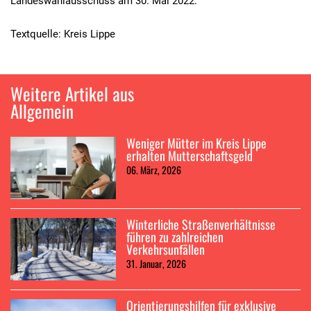
Landeswahlausschuss am 30. Mai 2022.
Textquelle: Kreis Lippe
Weitere Artikel aus
Allgemein
Weniger Mütter im Kreis Lippe
erhalten Mutterschaftsgeld
06. März, 2026
Winterliche Straßenverhältnisse
führen zu zahlreichen
Verkehrsunfällen
31. Januar, 2026
Orientierungshilfen für exklusive