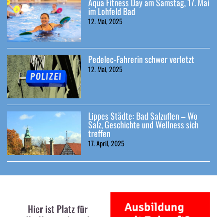
Aqua Fitness Day am Samstag, 17. Mai
im Lohfeld Bad
12. Mai, 2025
Pedelec-Fahrerin schwer verletzt
12. Mai, 2025
Lippes Städte: Bad Salzuflen – Wo
Salz, Geschichte und Wellness sich
treffen
17. April, 2025