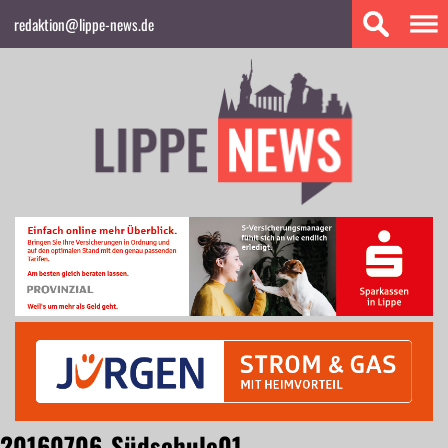
redaktion@lippe-news.de
20160706_Südschule01