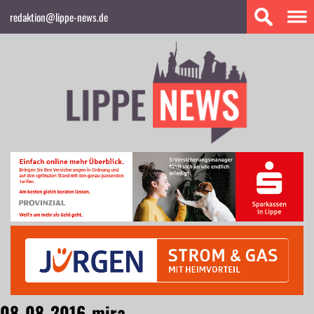
redaktion@lippe-news.de
08_08_2016_mira