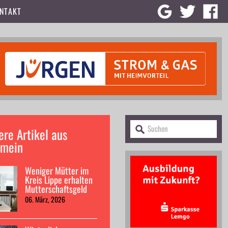
NTAKT
ere Artikel aus
emein
Weniger Mütter im
Kreis Lippe erhalten
Mutterschaftsgeld
06. März, 2026