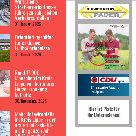
Winterliche
Straßenverhältnisse
führen zu zahlreichen
Verkehrsunfällen
31. Januar, 2026
Orientierungshilfen
für exklusive
Fußballerlebnisse
31. Januar, 2026
Rund 17.900
Menschen im Kreis
Lippe von koronarer
Herzerkrankung
betroffen
30. November, 2025
Mehr Rotavirenfälle
im Kreis Lippe in der
ersten Jahreshälfte
als im ganzen Jahr
2024 gemeldet