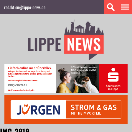
redaktion@lippe-news.de
IMG_2919