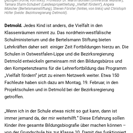
gezogen (vorne, von links): Professor Dr. Martin Bönsen (Universität Münster),
Tamara Sturm-Schubert (Landesprojektleitung „Vielfalt fördern“), Angela
Müncher (Bertelsmannstiftung), Steven Förster (hinten, von links) und Christoph
Höfer (beide: Bezirksregierung Detmold).
Detmold.
Jedes Kind ist anders, die Vielfalt in den
Klassenräumen nimmt zu. Das nordrhein-westfälische
Schulministerium und die Bertelsmann Stiftung bieten
Lehrkräften daher seit einiger Zeit Fortbildungen hierzu an. Die
Schulen in Ostwestfalen-Lippe und die Bezirksregierung
Detmold entwickeln gemeinsam mit den Bildungsbüros und
den Kompetenzteams für die Lehrerfortbildung das Programm
„Vielfalt fördern“ jetzt zu einem Netzwerk weiter. Etwa 150
Fachleute haben sich dazu am Montag, 19. Februar, in den
Projektschulen und in Detmold bei der Bezirksregierung
getroffen.
„Wenn ich in der Schule etwas nicht so gut kann, dann ist
immer jemand da, der mir weiterhilft.“ Diese Erfahrung sollen
Kinder ihre gesamte Bildungsbiografie über machen können –
von der Grundschule bis zur Klasse 10. Damit das funktioniert,