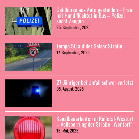
Geldbörse aus Auto gestohlen – Frau
mit Hund flüchtet in Bus – Polizei
sucht Zeugen
25. September, 2025
Tempo 50 auf der Selser Straße
17. September, 2025
27-Jähriger bei Unfall schwer verletzt
05. August, 2025
Kanalbauarbeiten in Kalletal-Westorf
– Vollsperrung der Straße „Wentorf“
15. Mai, 2025