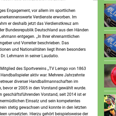
ges Engagement, vor allem im sportlichen
r anerkennenswerte Verdienste erworben. Im
hm er deshalb jetzt das Verdienstkreuz am
der Bundesrepublik Deutschland aus den Händen
 Lehmann entgegen. „In Ihrer ehrenamtlichen
engeber und Vorreiter beschrieben. Das
onen und Nationalitäten liegt Ihnen besonders
 Dr. Lehmann in seiner Laudatio.
er Mitglied des Sportvereins „TV Lemgo von 1863
ls Handballspieler aktiv war. Mehrere Jahrzehnte
d Betreuer diverser Handballmannschaften im
, bevor er 2005 in den Vorstand gewählt wurde.
n geschäftsführenden Vorstand, seit 2014 ist er
unermüdlichen Einsatz und sein kompetentes
rein stetig gewachsen und konnte in den letzten
deen umsetzten. Hierzu gehört beispielsweise der