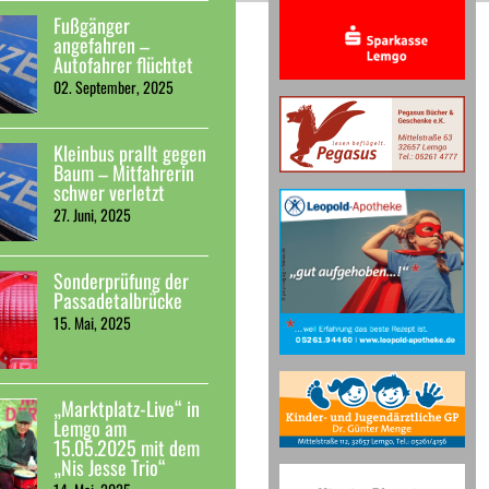
Fußgänger
angefahren –
Autofahrer flüchtet
02. September, 2025
Kleinbus prallt gegen
Baum – Mitfahrerin
schwer verletzt
27. Juni, 2025
Sonderprüfung der
Passadetalbrücke
15. Mai, 2025
„Marktplatz-Live“ in
Lemgo am
15.05.2025 mit dem
„Nis Jesse Trio“