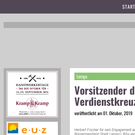
t
START
Lemgo
Vorsitzender 
Verdienstkreu
veröffentlicht am 01. Oktober, 2019
Herbert Fischer für sein Engagement aus
Bürgermeisterin Stadt Lemgo), Rita un