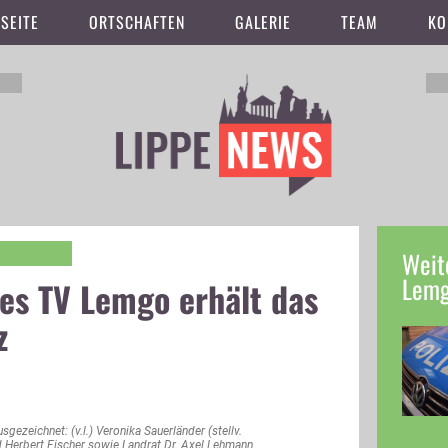
SEITE
ORTSCHAFTEN
GALERIE
TEAM
KO
Weit
Lem
des TV Lemgo erhält das
z
gezeichnet: (v.l.) Veronika Sauerländer (stellv.
d Herbert Fischer sowie Landrat Dr. Axel Lehmann