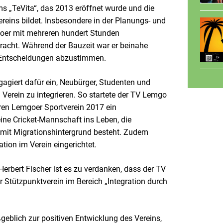
s „TeVita“, das 2013 eröffnet wurde und die
reins bildet. Insbesondere in der Planungs- und
oer mit mehreren hundert Stunden
bracht. Während der Bauzeit war er beinahe
e Entscheidungen abzustimmen.
ngagiert dafür ein, Neubürger, Studenten und
Verein zu integrieren. So startete der TV Lemgo
en Lemgoer Sportverein 2017 ein
 eine Cricket-Mannschaft ins Leben, die
it Migrationshintergrund besteht. Zudem
ation im Verein eingerichtet.
bert Fischer ist es zu verdanken, dass der TV
 Stützpunktverein im Bereich „Integration durch
eblich zur positiven Entwicklung des Vereins,