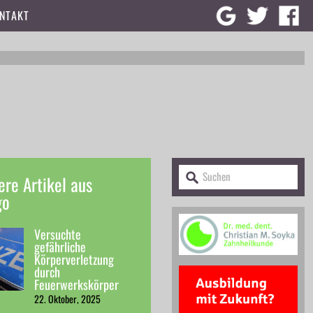
NTAKT
ere Artikel aus
go
Versuchte
gefährliche
Körperverletzung
durch
Feuerwerkskörper
22. Oktober, 2025