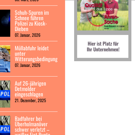
Schuh-Spuren im
Schnee führen
Polizei zu Kiosk-
Dieben
07. Januar, 2026
Müllabfuhr leidet
unter
Witterungsbedingungen
07. Januar, 2026
Auf 26-jährigen
Detmolder
eingeschlagen
21. Dezember, 2025
Radfahrer bei
Überholmanöver
schwer verletzt –
weißer Fiat Punto