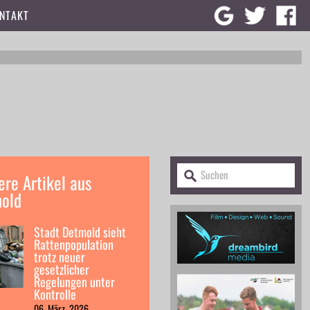
NTAKT
ere Artikel aus
old
Stadt Detmold sieht
Rattenpopulation
trotz neuer
gesetzlicher
Regelungen unter
Kontrolle
06. März, 2026