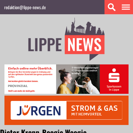
redaktion@lippe-news.de
Dieter Kropp_Boogie Woogie