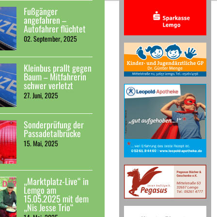
Fußgänger
angefahren –
Autofahrer flüchtet
02. September, 2025
Kleinbus prallt gegen
Baum – Mitfahrerin
schwer verletzt
27. Juni, 2025
Sonderprüfung der
Passadetalbrücke
15. Mai, 2025
„Marktplatz-Live“ in
Lemgo am
15.05.2025 mit dem
„Nis Jesse Trio“