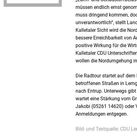
müssen endlich ernst geno
muss dringend kommen, doch d
unverantwortlich“, stellt La
Kalletaler Sicht wird die No
bessere Erreichbarkeit von
positive Wirkung für die Wir
Kalletaler CDU Unterschrift
wollen die Nordumgehung in
Die Radtour startet auf dem
betroffenen Straßen in Lem
nach Entrup. Unterwegs gib
wartet eine Stärkung vom Gril
Jakobi (05261 14620) oder 
Anmeldungen entgegen.
Bild- und Textquelle: CDU L