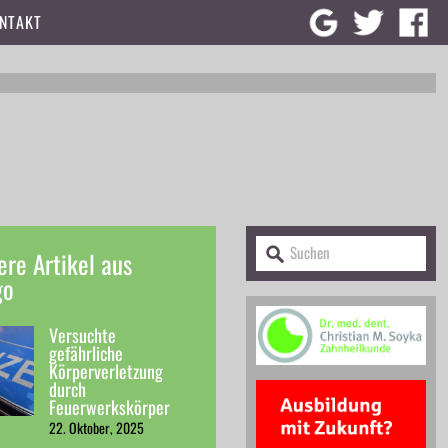
NTAKT
ere Artikel aus
go
Versuchte
gefährliche
Körperverletzung
durch
Feuerwerkskörper
22. Oktober, 2025