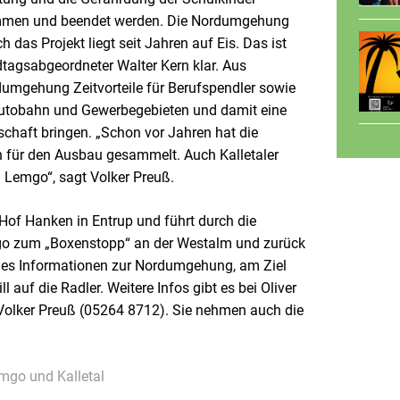
mmen und beendet werden. Die Nordumgehung
as Projekt liegt seit Jahren auf Eis. Das ist
ndtagsabgeordneter Walter Kern klar. Aus
rdumgehung Zeitvorteile für Berufspendler sowie
 Autobahn und Gewerbegebieten und damit eine
tschaft bringen. „Schon vor Jahren hat die
en für den Ausbau gesammelt. Auch Kalletaler
 Lemgo“, sagt Volker Preuß.
 Hof Hanken in Entrup und führt durch die
go zum „Boxenstopp“ an der Westalm und zurück
t es Informationen zur Nordumgehung, am Ziel
l auf die Radler. Weitere Infos gibt es bei Oliver
Volker Preuß (05264 8712). Sie nehmen auch die
emgo und Kalletal