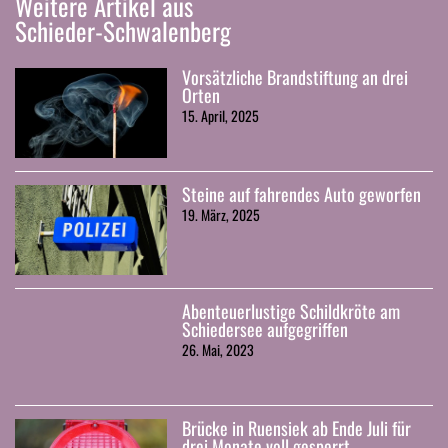
Weitere Artikel aus
Schieder-Schwalenberg
Vorsätzliche Brandstiftung an drei
Orten
15. April, 2025
Steine auf fahrendes Auto geworfen
19. März, 2025
Abenteuerlustige Schildkröte am
Schiedersee aufgegriffen
26. Mai, 2023
Brücke in Ruensiek ab Ende Juli für
drei Monate voll gesperrt