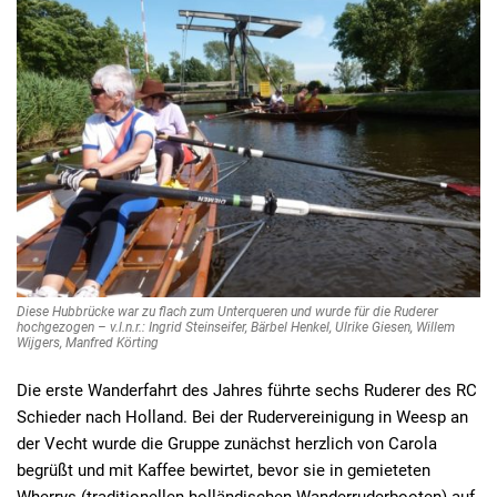
Diese Hubbrücke war zu flach zum Unterqueren und wurde für die Ruderer
hochgezogen – v.l.n.r.: Ingrid Steinseifer, Bärbel Henkel, Ulrike Giesen, Willem
Wijgers, Manfred Körting
Die erste Wanderfahrt des Jahres führte sechs Ruderer des RC
Schieder nach Holland. Bei der Rudervereinigung in Weesp an
der Vecht wurde die Gruppe zunächst herzlich von Carola
begrüßt und mit Kaffee bewirtet, bevor sie in gemieteten