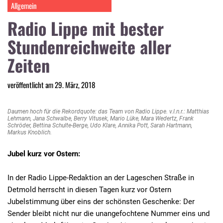
Allgemein
Radio Lippe mit bester
Stundenreichweite aller
Zeiten
veröffentlicht am 29. März, 2018
Daumen hoch für die Rekordquote: das Team von Radio Lippe. v.l.n.r.: Matthias
Lehmann, Jana Schwalbe, Berry Vitusek, Mario Lüke, Mara Wedertz, Frank
Schröder, Bettina Schulte-Berge, Udo Klare, Annika Pott, Sarah Hartmann,
Markus Knoblich.
Jubel kurz vor Ostern:
In der Radio Lippe-Redaktion an der Lageschen Straße in
Detmold herrscht in diesen Tagen kurz vor Ostern
Jubelstimmung über eins der schönsten Geschenke: Der
Sender bleibt nicht nur die unangefochtene Nummer eins und